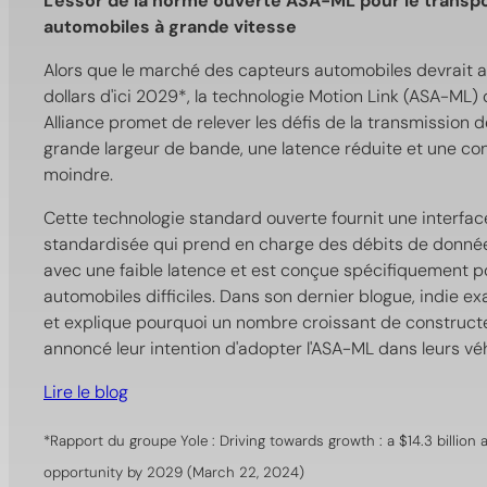
L'essor de la norme ouverte ASA-ML pour le transp
automobiles à grande vitesse
Alors que le marché des capteurs automobiles devrait at
dollars d'ici 2029*, la technologie Motion Link (ASA-ML)
Alliance promet de relever les défis de la transmission 
grande largeur de bande, une latence réduite et une c
moindre.
Cette technologie standard ouverte fournit une interf
standardisée qui prend en charge des débits de donnée
avec une faible latence et est conçue spécifiquement 
automobiles difficiles. Dans son dernier blogue, indie e
et explique pourquoi un nombre croissant de construct
annoncé leur intention d'adopter l'ASA-ML dans leurs véh
Lire le blog
*Rapport du groupe Yole : Driving towards growth : a $14.3 billio
opportunity by 2029 (March 22, 2024)