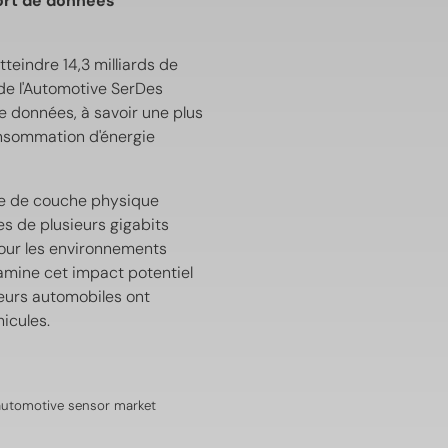
ort de données
teindre 14,3 milliards de
 de l'Automotive SerDes
de données, à savoir une plus
onsommation d'énergie
ace de couche physique
s de plusieurs gigabits
pour les environnements
xamine cet impact potentiel
eurs automobiles ont
icules.
n automotive sensor market