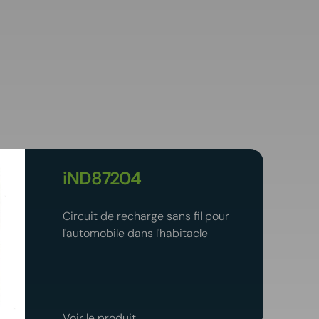
iND87204
Circuit de recharge sans fil pour
l'automobile dans l'habitacle
Voir le produit